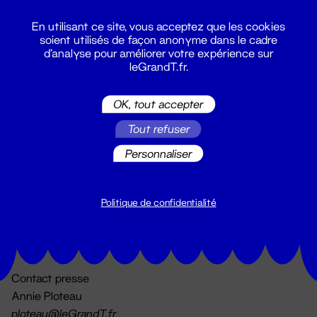
En utilisant ce site, vous acceptez que les cookies
soient utilisés de façon anonyme dans le cadre
d'analyse pour améliorer votre expérience sur
leGrandT.fr.
OK, tout accepter
Billetterie
Tout refuser
02 51 88 25 25
billetterie@leGrandT.fr
Personnaliser
Du lundi au vendredi 14h → 18h
🚨 Accueil physique impossible jusqu'à l'ouverture
Politique de confidentialité
Adresse postale uniquement :
19 rue Morand 44000 Nantes
Contact presse
Annie Ploteau
ploteau@leGrandT.fr