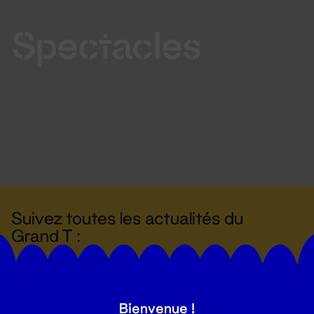
Spectacles
Suivez toutes les actualités du
Grand T :
S'inscrire
Bienvenue !