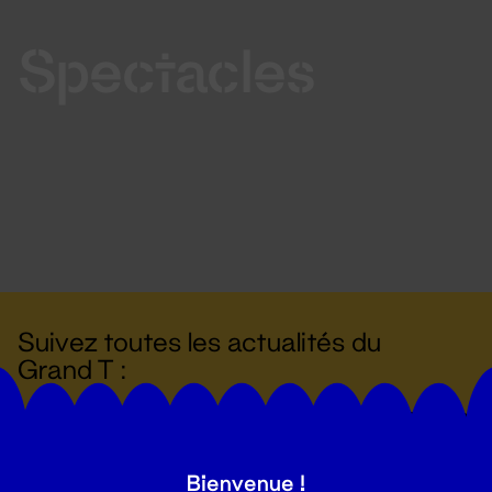
Spectacles
Suivez toutes les actualités du
Grand T :
S'inscrire
Bienvenue !