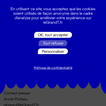
En utilisant ce site, vous acceptez que les cookies
soient utilisés de façon anonyme dans le cadre
d'analyse pour améliorer votre expérience sur
leGrandT.fr.
OK, tout accepter
Billetterie
Tout refuser
02 51 88 25 25
billetterie@leGrandT.fr
Personnaliser
Du lundi au vendredi 14h → 18h
🚨 Accueil physique impossible jusqu'à l'ouverture
Politique de confidentialité
Adresse postale uniquement :
19 rue Morand 44000 Nantes
Contact presse
Annie Ploteau
ploteau@leGrandT.fr