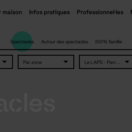
t maison
Infos pratiques
Professionnel·les
Spectacles
Autour des spectacles
100% famille
Par zone
Le LAPS - Parc des Expositions - Nantes
acles