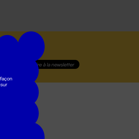
S'inscrire
à la newsletter
 façon
 sur