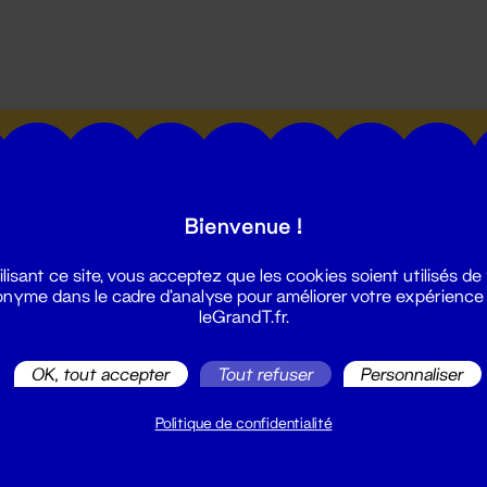
utes les actualités du Grand T :
Bienvenue !
ilisant ce site, vous acceptez que les cookies soient utilisés de
nyme dans le cadre d'analyse pour améliorer votre expérience
leGrandT.fr.
illetterie
2 51 88 25 25
OK, tout accepter
Tout refuser
Personnaliser
illetterie@leGrandT.fr
u lundi au vendredi 14h → 18h
Politique de confidentialité
 Accueil physique
mpossible jusqu'à l'ouverture