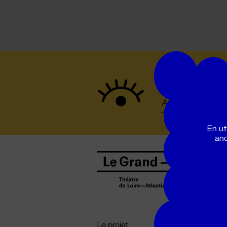
Suivez to
En ut
ano
B
0
b
D

i
Le projet