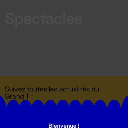
Spectacles
Suivez toutes les actualités du
Grand T :
S'inscrire
Bienvenue !