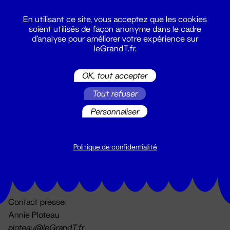
En utilisant ce site, vous acceptez que les cookies
soient utilisés de façon anonyme dans le cadre
d'analyse pour améliorer votre expérience sur
leGrandT.fr.
OK, tout accepter
Billetterie
Tout refuser
02 51 88 25 25
billetterie@leGrandT.fr
Personnaliser
Du lundi au vendredi 14h → 18h
🚨 Accueil physique impossible jusqu'à l'ouverture
Politique de confidentialité
Adresse postale uniquement :
19 rue Morand 44000 Nantes
Contact presse
Annie Ploteau
ploteau@leGrandT.fr