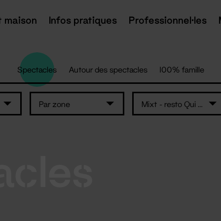
t maison
Infos pratiques
Professionnel·les
Spectacles
Autour des spectacles
100% famille
Par zone
Mixt - resto Qui Som
acles