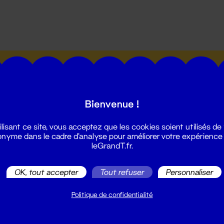
utes les actualités du Grand T :
Bienvenue !
ilisant ce site, vous acceptez que les cookies soient utilisés de
nyme dans le cadre d'analyse pour améliorer votre expérience
leGrandT.fr.
illetterie
2 51 88 25 25
OK, tout accepter
Tout refuser
Personnaliser
illetterie@leGrandT.fr
u lundi au vendredi 14h → 18h
Politique de confidentialité
 Accueil physique
mpossible jusqu'à l'ouverture