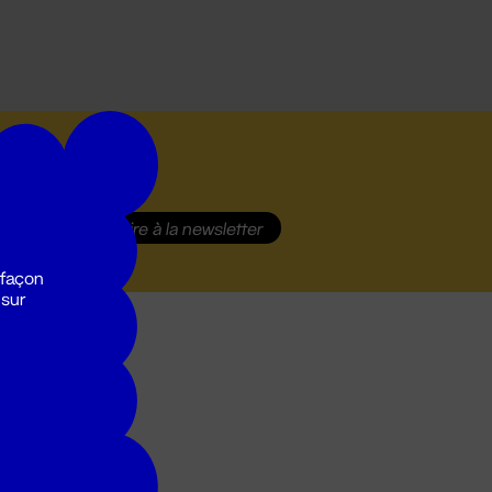
S'inscrire
à la newsletter
 façon
 sur