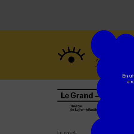
Suivez to
En ut
ano
B
0
b
D

i
Le projet